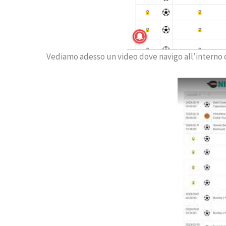
Vediamo adesso un video dove navigo all’interno 