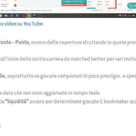
o video su YouTube
.
unta – Punta
, ovvero delle coperture sfruttando le quote pres
ll’inizio della vostra carriera da matched better per vari motiv
ile
, soprattutto se giocate campionati di poco prestigio.. e spe
e dato che non sono aggiornate in tempo reale
 la
“liquidità”
ovvero per determinate giocate il bookmaker acce
: