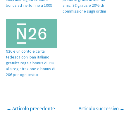
bonus ad invito fino a 100$
amici 3€ gratis e 20% di
commissione sugli ordini
N26 è un conto e carta
tedesca con iban italiano
gratuita regala bonus di 15€
alla registrazione e bonus di
20€ per ogni invito
←
Articolo precedente
Articolo successivo
→