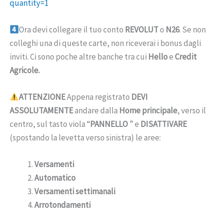
quantity=1
Ora devi collegare il tuo conto
REVOLUT
o
N26
. Se non
colleghi una di queste carte, non riceverai i bonus dagli
inviti. Ci sono poche altre banche tra cui
Hello
e
Credit
Agricole.
ATTENZIONE
Appena registrato
DEVI
ASSOLUTAMENTE
andare dalla
Home principale
, verso il
centro, sul tasto viola “
PANNELLO
” e
DISATTIVARE
(spostando la levetta verso sinistra) le aree:
Versamenti
Automatico
Versamenti settimanali
Arrotondamenti