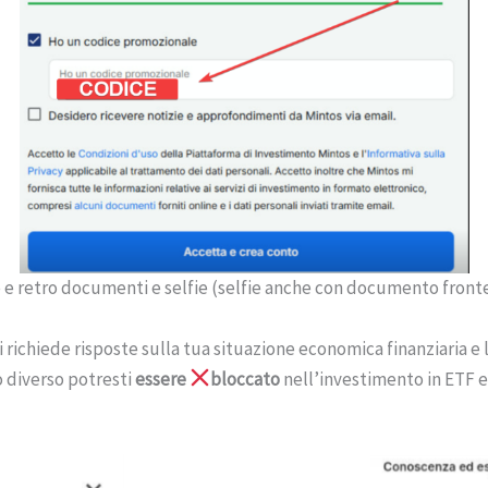
te e retro documenti e selfie (selfie anche con documento front
i richiede risposte sulla tua situazione economica finanziaria e
o diverso potresti
essere
bloccato
nell’investimento in ETF e 