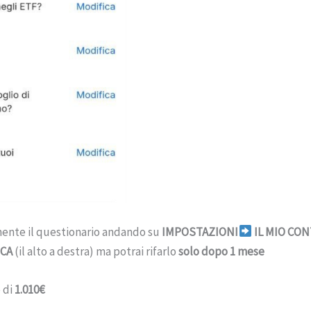
ente il questionario andando su
IMPOSTAZIONI
IL MIO CO
CA
(il alto a destra) ma potrai rifarlo
solo dopo 1 mese
 di
1.010€