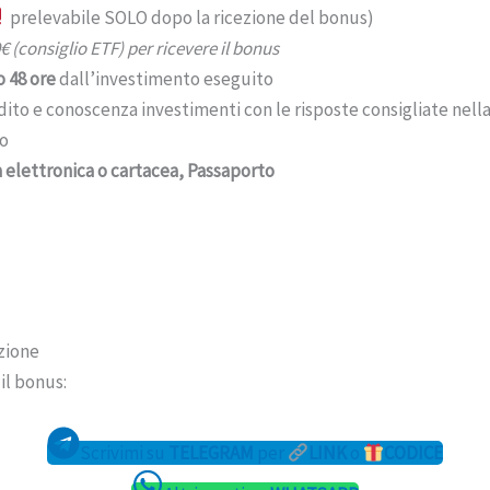
prelevabile SOLO dopo la ricezione del bonus)
 (consiglio ETF) per ricevere il bonus
 48 ore
dall’investimento eseguito
dito e conoscenza investimenti con le risposte consigliate nell
vo
à elettronica o cartacea, Passaporto
zione
il bonus:
Scrivimi su
TELEGRAM
per
LINK
o
CODICE