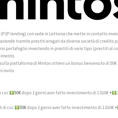
P2P lending) con sede in Lettonia che mette in contatto investi
aziende tramite prestiti erogati da diverse società di credito p
roprio portafoglio investendo in prestiti di vario tipo (prestiti a
ndimento.
0€ sulla piattaforma di Mintos ottieni un bonus benvenuto di 50
ni invito
i cui:
50€
dopo 2 giorni aver fatto investimento di 1.010€
+
 di cui:
50€
dopo 2 giorni aver fatto investimento di 1.010€
+