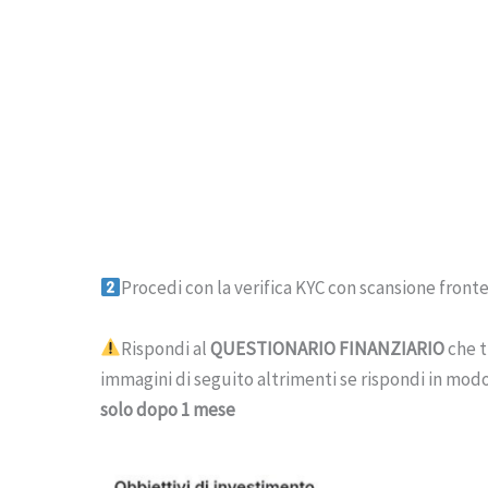
Procedi con la verifica KYC con scansione fron
Rispondi al
QUESTIONARIO FINANZIARIO
che t
immagini di seguito altrimenti se rispondi in mod
solo dopo 1 mese