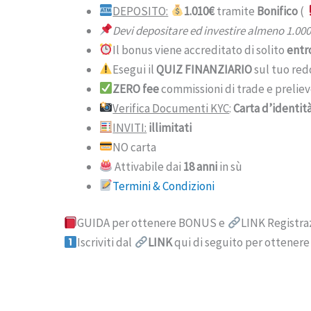
DEPOSITO:
1.010€
tramite
Bonifico
(
Devi depositare ed investire almeno 1.000€
Il bonus viene accreditato di solito
entro
Esegui il
QUIZ FINANZIARIO
sul tuo red
ZERO fee
commissioni di trade e prelie
Verifica Documenti KYC
:
Carta d’identit
INVITI:
illimitati
NO carta
Attivabile dai
18 anni
in sù
Termini & Condizioni
GUIDA per ottenere BONUS e
LINK Registra
Iscriviti dal
LINK
qui di seguito per ottenere 