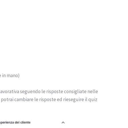
e in mano)
 lavorativa seguendo le risposte consigliate nelle
potrai cambiare le risposte ed rieseguire il quiz