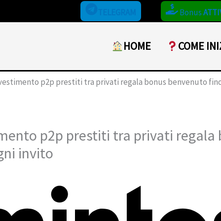
TELEGRAM
Bonus
ATTI
HOME
COME INI
stimento p2p prestiti tra privati regala bonus benvenuto fino 
nto p2p prestiti tra privati regala
ni invito