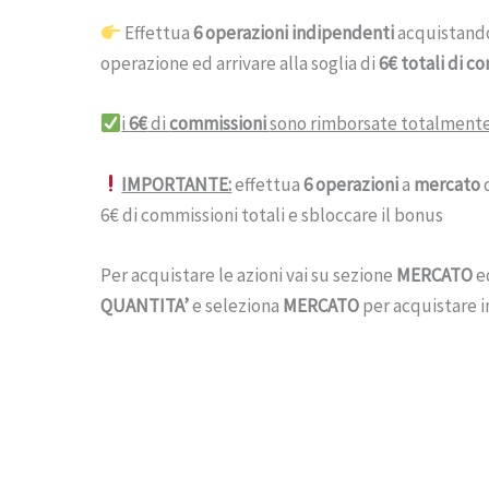
Effettua
6 operazioni indipendenti
acquistand
operazione ed arrivare alla soglia di
6€ totali di c
i
6€
di
commissioni
sono rimborsate totalmente
IMPORTANTE:
effettua
6 operazioni
a
mercato
d
6€ di commissioni totali e sbloccare il bonus
Per acquistare le azioni vai su sezione
MERCATO
ed
QUANTITA’
e seleziona
MERCATO
per acquistare 