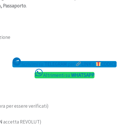
à, Passaporto
.
zione
Scrivimi su
TELEGRAM
per
LINK
o
CODICE
Altrimenti su
WHATSAPP
ora per essere verificati)
N
accetta REVOLUT)