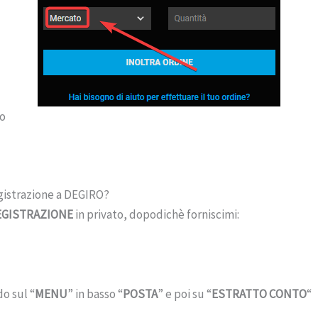
co
egistrazione a DEGIRO?
REGISTRAZIONE
in privato, dopodichè forniscimi:
o sul “
MENU
” in basso “
POSTA
” e poi su “
ESTRATTO CONTO
“