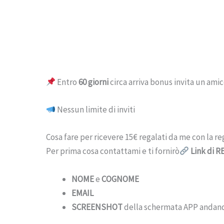
Entro
60 giorni
circa arriva bonus invita un ami
Nessun limite di inviti
Cosa fare per ricevere 15€ regalati da me con la r
Per prima cosa contattami e ti fornirò
Link di 
NOME
e
COGNOME
EMAIL
SCREENSHOT
della schermata APP andand