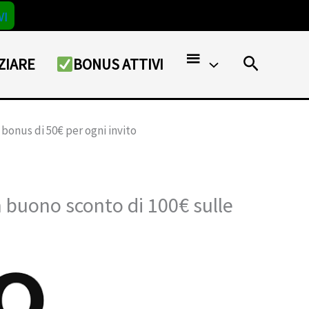
VI
Cerca
ZIARE
BONUS ATTIVI
M
E
N
U
bonus di 50€ per ogni invito
 buono sconto di 100€ sulle