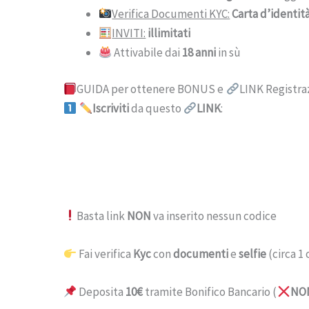
Verifica Documenti KYC:
Carta d’identit
INVITI:
illimitati
Attivabile dai
18 anni
in sù
GUIDA per ottenere BONUS e
LINK Registra
Iscriviti
da questo
LINK
:
Basta link
NON
va inserito nessun codice
Fai verifica
Kyc
con
documenti
e
selfie
(circa 1 
Deposita
10€
tramite Bonifico Bancario (
NO