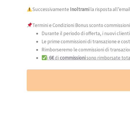
Successivamente
Inoltrami
la risposta all’emai
Termini e Condizioni Bonus sconto commission
Durante il periodo di offerta, i nuovi clie
Le prime commissioni di transazione e costi
Rimborseremo le commissioni di transazione
i
6€
di
commissioni
sono rimborsate tot