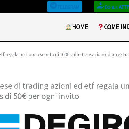
TELEGRAM
Bonus
ATTI
HOME
COME INI
tf regala un buono sconto di 100€ sulle transazioni ed un extra 
e di trading azioni ed etf regala un
 di 50€ per ogni invito